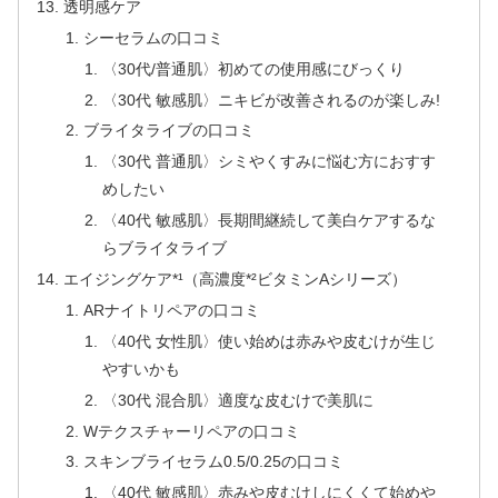
透明感ケア
シーセラムの口コミ
〈30代/普通肌〉初めての使用感にびっくり
〈30代 敏感肌〉ニキビが改善されるのが楽しみ!
ブライタライブの口コミ
〈30代 普通肌〉シミやくすみに悩む方におすす
めしたい
〈40代 敏感肌〉長期間継続して美白ケアするな
らブライタライブ
エイジングケア*¹（高濃度*²ビタミンAシリーズ）
ARナイトリペアの口コミ
〈40代 女性肌〉使い始めは赤みや皮むけが生じ
やすいかも
〈30代 混合肌〉適度な皮むけで美肌に
Wテクスチャーリペアの口コミ
スキンブライセラム0.5/0.25の口コミ
〈40代 敏感肌〉赤みや皮むけしにくくて始めや