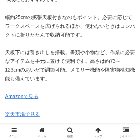
幅約25cmの拡張天板付きなのもポイント。必要に応じて
ワークスペースを広げられるほか、使わないときはコンパ
クトに折りたたんで収納可能です。
天板下には引き出しを搭載。書類や小物など、作業に必要
なアイテムを手元に置けて便利です。高さは約73～
123cmのあいだで調節可能。メモリー機能や障害物検知機
能も備えています。
Amazonで見る
楽天市場で見る
コクヨ(KOKUYO) スタンジットダブル DSW-
メニュー
ホーム
検索
トップ
サイドバー