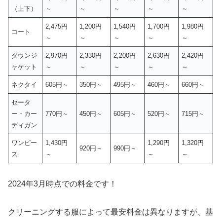
（上下）
～
～
～
～
～
2,475円
1,200円
1,540円
1,700円
1,980円
コート
～
～
～
～
～
ダウンジ
2,970円
2,330円
2,200円
2,630円
2,420円
ャケット
～
～
～
～
～
ネクタイ
605円～
350円～
495円～
460円～
660円～
セータ
ー・カー
770円～
450円～
605円～
520円～
715円～
ディガン
ワンピー
1,430円
1,290円
1,320円
920円～
990円～
ス
～
～
～
2024年3月時点での料金です！
クリーニングする服によって最安料金は異なりますが、基