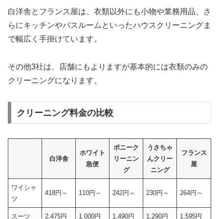
白洋舎とフランス屋は、衣類以外にも小物や業務用品、さ
らにキッチンやバスルームといったハウスクリーニングま
で幅広く手掛けています。
その他3社は、店舗にもよりますが基本的には衣類のみの
クリーニングになります。
クリーニング料金の比較
ポニーク
うさちゃ
ホワイト
フランス
白洋舎
リーニン
んクリー
急便
屋
グ
ニング
ワイシャ
418円～
110円～
242円～
230円～
264円～
ツ
スーツ
2,475円
1,000円
1,490円
1,290円
1,595円