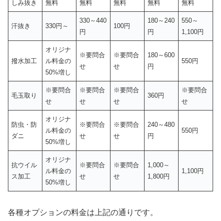
しみ抜き
無料
無料
無料
無料
無料
330～440
180～240
550～
汗抜き
330円～
100円
円
円
1,100円
オリジナ
※要問合
※要問合
180～600
撥水加工
ル料金の
550円
せ
せ
円
50%増し
※要問合
※要問合
※要問合
※要問合
毛玉取り
360円
せ
せ
せ
せ
オリジナ
防虫・防
※要問合
※要問合
240～480
ル料金の
550円
ダニ
せ
せ
円
50%増し
オリジナ
抗ウイル
※要問合
※要問合
1,000～
ル料金の
1,100円
ス加工
せ
せ
1,800円
50%増し
各種オプションの料金は上記の通りです。