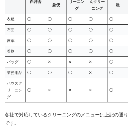
白洋舎
リーニン
んクリー
急便
屋
グ
ニング
衣服
◯
◯
◯
◯
◯
布団
◯
◯
◯
◯
◯
皮革
◯
◯
◯
◯
◯
着物
◯
◯
◯
◯
◯
バッグ
◯
✕
✕
✕
◯
業務用品
◯
◯
◯
✕
◯
ハウスク
リーニン
◯
✕
✕
✕
◯
グ
各社で対応しているクリーニングのメニューは上記の通り
です。