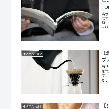
ビ
メディア
TO
当サ
にア
勢、
かけ
【
生活用品・雑貨
プ
当サ
家電
て、
ざま
【
生活用品・雑貨