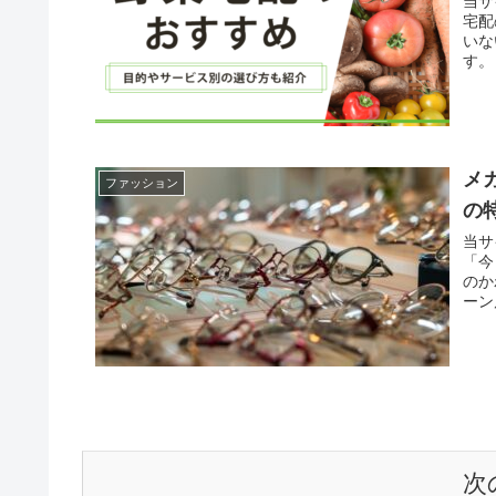
当サ
宅配
いな
す。
メ
ファッション
の
当サ
「今
のか
ーン
次