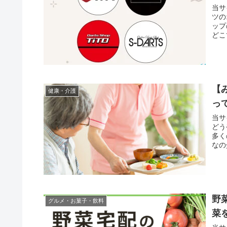
当サ
ツの
ップ
どこ
【
健康・介護
っ
当サ
どう
多く
なの
野
グルメ・お菓子・飲料
菜