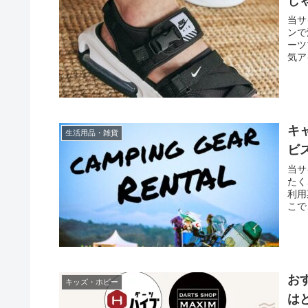
し
当サ
ンで
ーツ
気ア
キ
生活用品・雑貨
ビ
当サ
たく
利用
こで
お
キッズ・ホビー
は