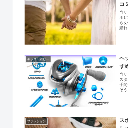
コ
当サ
ホ1
ら女
贈れ
ヘ
キッズ・ホビー
す
当サ
スタ
手間
そう
ス
ファッション