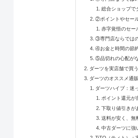
総合ショップで
②ポイントやセー
赤字覚悟のセー
③専門店ならでは
④お金と時間の節
⑤品切れの心配が
ダーツを実店舗で買
ダーツのオススメ通販
ダーツハイブ：迷
ポイント還元が
下取り値引きが
送料が安く、無
中古ダーツに強
TiTO（ティト）