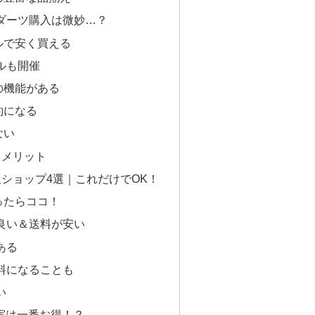
ダーツ購入は微妙…？
ルで安く買える
ルも開催
の機能がある
約になる
ない
うメリット
ショップ4選｜これだけでOK！
ったらココ！
良い＆送料が安い
ある
料になることも
い
：実は一番お得！？