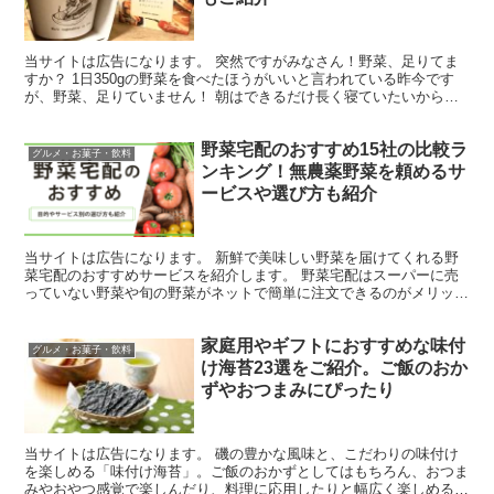
当サイトは広告になります。 突然ですがみなさん！野菜、足りてま
すか？ 1日350gの野菜を食べたほうがいいと言われている昨今です
が、野菜、足りていません！ 朝はできるだけ長く寝ていたいから、
朝ごはんは食べずに出社。もちろんお弁当なんか作って...
野菜宅配のおすすめ15社の比較ラ
グルメ・お菓子・飲料
ンキング！無農薬野菜を頼めるサ
ービスや選び方も紹介
当サイトは広告になります。 新鮮で美味しい野菜を届けてくれる野
菜宅配のおすすめサービスを紹介します。 野菜宅配はスーパーに売
っていない野菜や旬の野菜がネットで簡単に注文できるのがメリット
です。 無農薬野菜を売りにしている宅配サービスもあるの...
家庭用やギフトにおすすめな味付
グルメ・お菓子・飲料
け海苔23選をご紹介。ご飯のおか
ずやおつまみにぴったり
当サイトは広告になります。 磯の豊かな風味と、こだわりの味付け
を楽しめる「味付け海苔」。ご飯のおかずとしてはもちろん、おつま
みやおやつ感覚で楽しんだり、料理に応用したりと幅広く楽しめる食