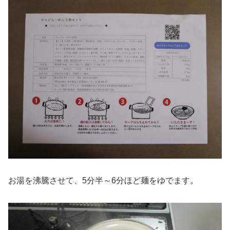
お湯を沸騰させて、5分半～6分ほど麺をゆでます。